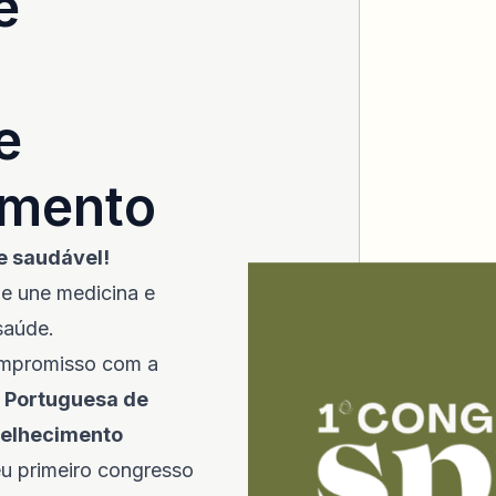
e
e
imento
e saudável!
e une medicina e
saúde.
compromisso com a
 Portuguesa de
velhecimento
eu primeiro congresso