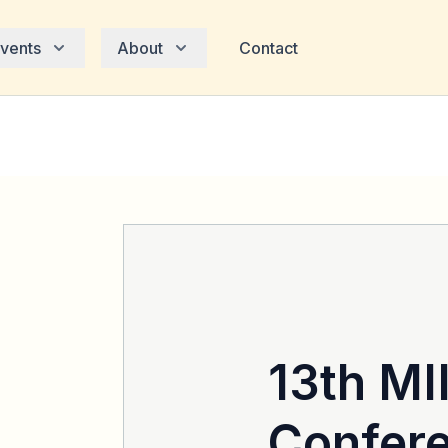
vents
About
Contact
13th MI
Confer