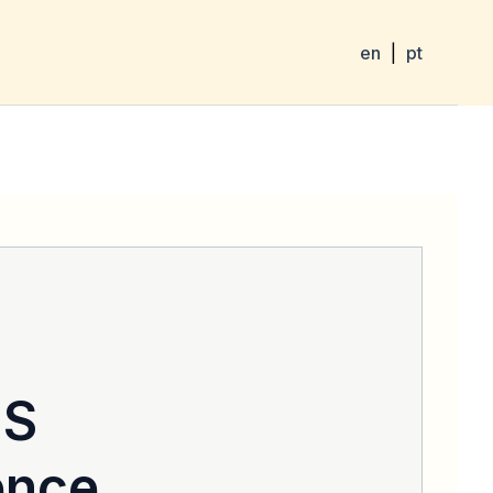
en
|
pt
IS
ence