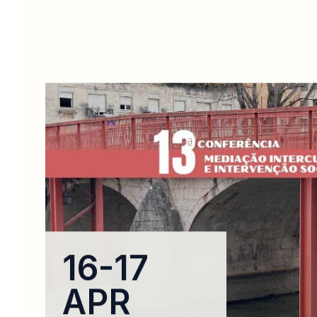
16-17
APR