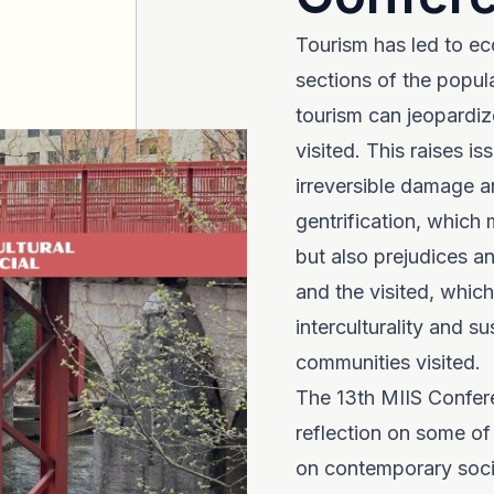
Tourism has led to ec
sections of the popul
tourism can jeopardize
visited. This raises is
irreversible damage a
gentrification, which
but also prejudices an
and the visited, whic
interculturality and s
communities visited.
The 13th MIIS Confere
reflection on some of 
on contemporary socie